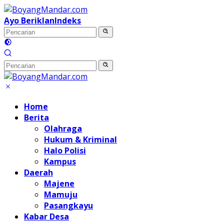
Langsung
ke
Ayo Beriklan
Indeks
konten
Home
Berita
Olahraga
Hukum & Kriminal
Halo Polisi
Kampus
Daerah
Majene
Mamuju
Pasangkayu
Kabar Desa