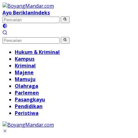
Langsung
ke
Ayo Beriklan
Indeks
konten
Hukum & Kriminal
Kampus
Kriminal
Majene
Mamuju
Olahraga
Parlemen
Pasangkayu
Pendidikan
Peristiwa