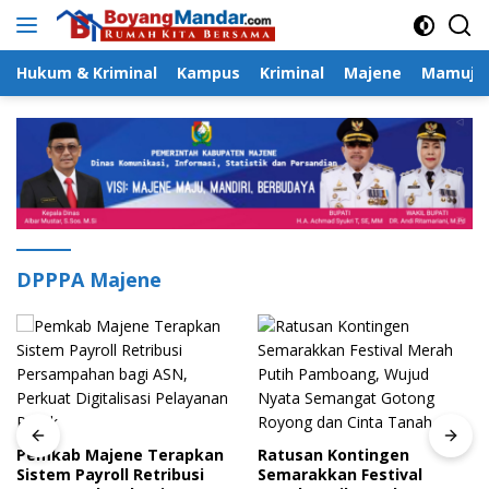
Langsung
ke
konten
Hukum & Kriminal
Kampus
Kriminal
Majene
Mamuju
DPPPA Majene
Pemkab Majene Terapkan
Ratusan Kontingen
Sistem Payroll Retribusi
Semarakkan Festival