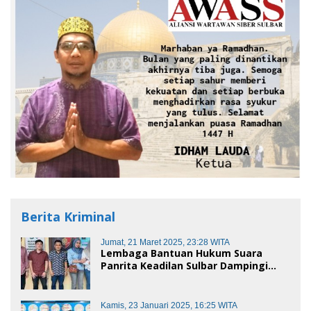
Berita Kriminal
Jumat, 21 Maret 2025, 23:28 WITA
Lembaga Bantuan Hukum Suara
Panrita Keadilan Sulbar Dampingi
Korban Dugaan Pencemaran Nama
Baik dan penggelapan di Polres
Polman
Kamis, 23 Januari 2025, 16:25 WITA