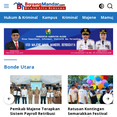
Langsung
ke
konten
Hukum & Kriminal
Kampus
Kriminal
Majene
Mamuju
Bonde Utara
Pemkab Majene Terapkan
Ratusan Kontingen
Sistem Payroll Retribusi
Semarakkan Festival