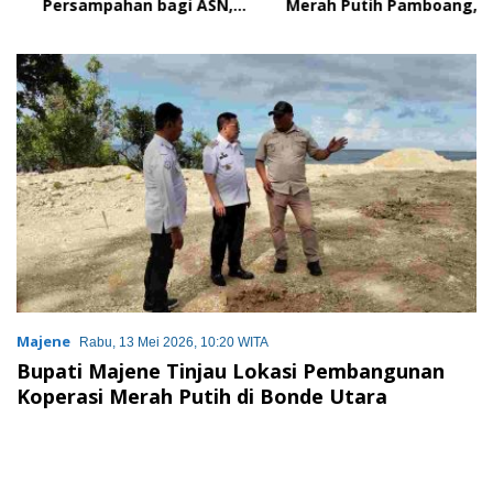
Persampahan bagi ASN,
Merah Putih Pamboang,
Perkuat Digitalisasi
Wujud Nyata Semangat
Pelayanan Publik
Gotong Royong dan Cinta
Tanah Air
Majene
Rabu, 13 Mei 2026, 10:20 WITA
Bupati Majene Tinjau Lokasi Pembangunan
Koperasi Merah Putih di Bonde Utara