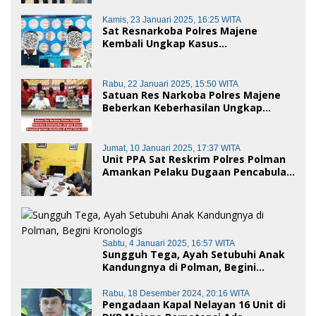
Baik dan penggelapan di Polres
Polman
Kamis, 23 Januari 2025, 16:25 WITA
Sat Resnarkoba Polres Majene
Kembali Ungkap Kasus
Penyalahgunaan Narkoba Jenis Sabu,
Dua Pelaku Diamankan
Rabu, 22 Januari 2025, 15:50 WITA
Satuan Res Narkoba Polres Majene
Beberkan Keberhasilan Ungkap
Kasus Penyalahgunaan Narkotika di
Awal Tahun 2025
Jumat, 10 Januari 2025, 17:37 WITA
Unit PPA Sat Reskrim Polres Polman
Amankan Pelaku Dugaan Pencabulan
Anak di Bawah Umur
Sabtu, 4 Januari 2025, 16:57 WITA
Sungguh Tega, Ayah Setubuhi Anak
Kandungnya di Polman, Begini
Kronologis
Rabu, 18 Desember 2024, 20:16 WITA
Pengadaan Kapal Nelayan 16 Unit di