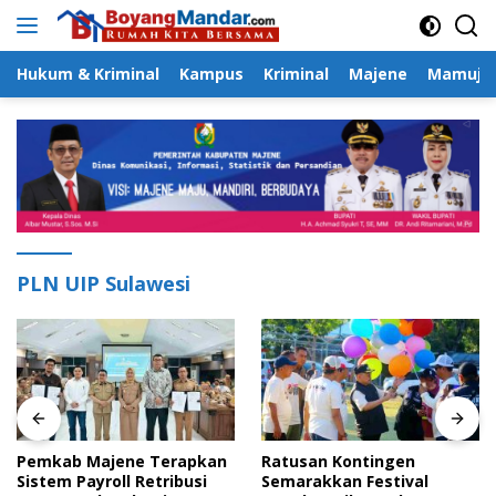
Langsung
ke
konten
Hukum & Kriminal
Kampus
Kriminal
Majene
Mamuju
PLN UIP Sulawesi
Pemkab Majene Terapkan
Ratusan Kontingen
Sistem Payroll Retribusi
Semarakkan Festival