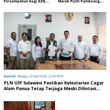
Persampahan bagi ASN,
Merah Putih Pamboang,
Perkuat Digitalisasi
Wujud Nyata Semangat
Pelayanan Publik
Gotong Royong dan Cinta
Tanah Air
Daerah
Minggu, 12 April 2026, 13:28 WITA
PLN UIP Sulawesi Pastikan Kelestarian Cagar
Alam Panua Tetap Terjaga Meski Dilintasi
Jalur Transmisi SUTT 150 kV Marisa–Moutong